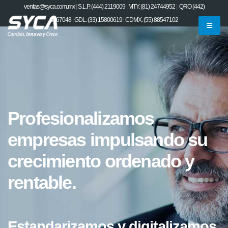
ventas@syca.com.mx
|
S.L.P. (444) 2119009
|
MTY. (81) 24744952
|
QRO (442)
8867048
|
GDL. (33) 15800619
|
CDMX. (55) 88547102
Profesionalizamos
empresas impulsando su
crecimiento ordenado y
rentable.
Estandarizamos y digitalizamos