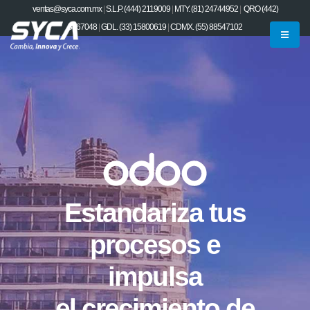
ventas@syca.com.mx
|
S.L.P. (444) 2119009
|
MTY. (81) 24744952
|
QRO (442)
8867048
|
GDL. (33) 15800619
|
CDMX. (55) 88547102
Estandariza tus
procesos e
impulsa
el crecimiento de