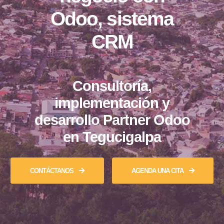
Odoo, sistema
CRM
Consultoría,
implementación y
desarrollo Partner Odoo
en Tegucigalpa
CONTÁCTANOS
AGENDA UNA CITA