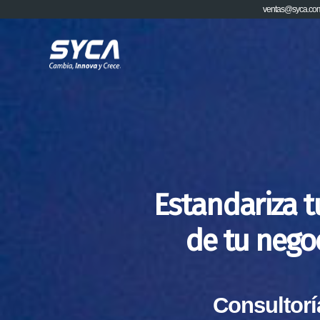
ventas@syca.co
Estandariza t
de tu nego
Consultorí