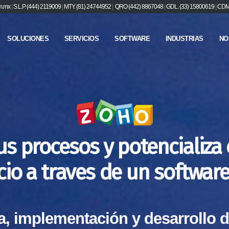
m.mx
|
S.L.P. (444) 2119009
|
MTY. (81) 24744952
|
QRO (442) 8867048
|
GDL. (33) 15800619
|
CDMX
SOLUCIONES
SERVICIOS
SOFTWARE
INDUSTRIAS
NO
us procesos y potencializa 
cio a traves de un software
a, implementación y desarrollo d