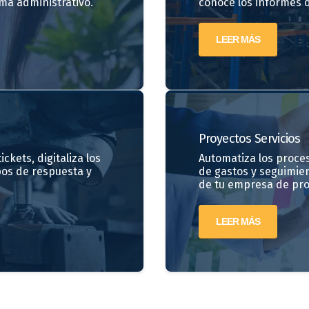
ma administrativo.
conoce los informes d
LEER MÁS
Proyectos
Servicios
ckets, digitaliza los
Automatiza los proces
pos de respuesta y
de gastos y seguimien
de tu empresa de proy
LEER MÁS