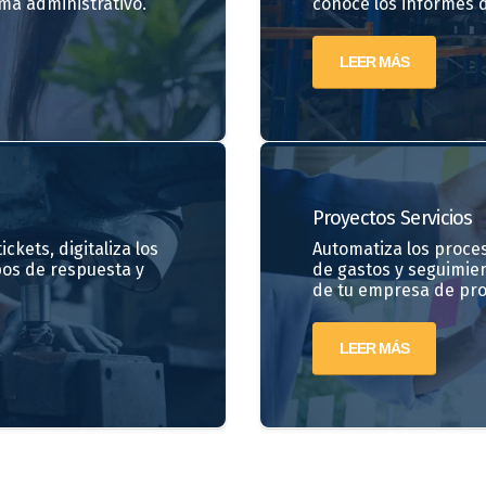
ma administrativo.
conoce los informes d
LEER MÁS
Proyectos
Servicios
ckets, digitaliza los
Automatiza los proces
pos de respuesta y
de gastos y seguimien
de tu empresa de proy
LEER MÁS