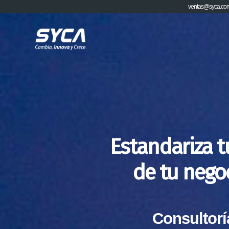
ventas@syca.co
Estandariza t
de tu nego
Consultorí