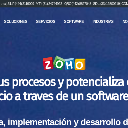
m.mx
|
S.L.P. (444) 2119009
|
MTY. (81) 24744952
|
QRO (442) 8867048
|
GDL. (33) 15800619
|
CDMX
SOLUCIONES
SERVICIOS
SOFTWARE
INDUSTRIAS
NO
us procesos y potencializa 
cio a traves de un software
a, implementación y desarrollo d